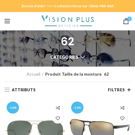
Besoin d'aide? >>> Contactez Nous sur : 0666-984-864
0
62
CATEGORIES
Accueil
Produit Taille de la monture
62
ATTRIBUTS
FILTRES
-10%
-10%