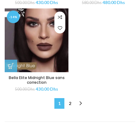
430.00
Dhs
480.00
Dhs
500.00
Dhs
580.00
Dhs
-14%
Bella Elite Midnight Blue sans
correction
430.00
Dhs
500.00
Dhs
1
2