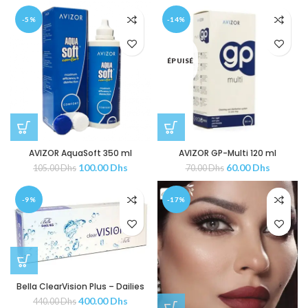
-5%
-14%
ÉPUISÉ
AVIZOR AquaSoft 350 ml
AVIZOR GP-Multi 120 ml
100.00
Dhs
60.00
Dhs
105.00
Dhs
70.00
Dhs
-9%
-17%
Bella ClearVision Plus – Dailies
400.00
Dhs
440.00
Dhs