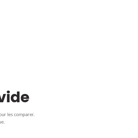
vide
our les comparer.
ue.