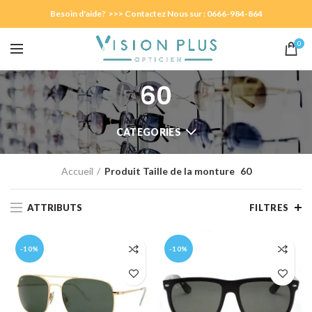
Besoin d'aide? >>> Contactez Nous sur : 0666-984-864
0
60
CATEGORIES
Accueil
Produit Taille de la monture
60
ATTRIBUTS
FILTRES
-10%
-10%