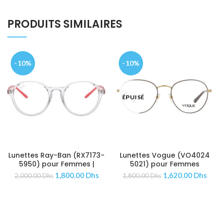
PRODUITS SIMILAIRES
-10%
-10%
ÉPUISÉ
Lunettes Ray-Ban (RX7173-
Lunettes Vogue (VO4024
AJOUTER AU PANIER
AJOUTER AU PANIER
5950) pour Femmes |
5021) pour Femmes
Hommes
1,800.00
Dhs
1,620.00
Dhs
2,000.00
Dhs
1,800.00
Dhs