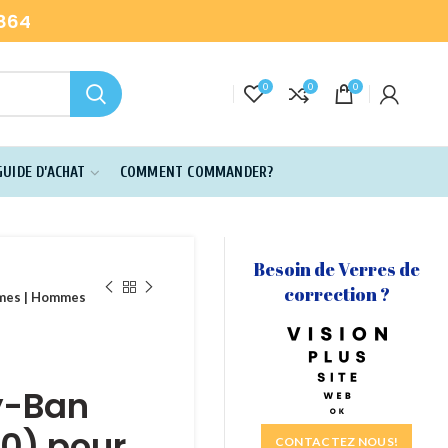
-864
0
0
0
GUIDE D’ACHAT
COMMENT COMMANDER?
Besoin de Verres de
correction ?
mmes | Hommes
y-Ban
0) pour
CONTACTEZ NOUS!