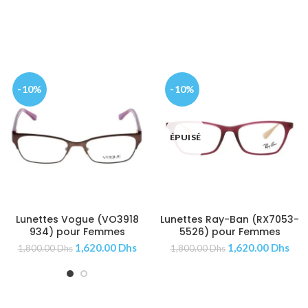
-10%
-10%
ÉPUISÉ
Lunettes Vogue (VO3918
Lunettes Ray-Ban (RX7053-
AJOUTER AU PANIER
AJOUTER AU PANIER
934) pour Femmes
5526) pour Femmes
1,620.00
Dhs
1,620.00
Dhs
1,800.00
Dhs
1,800.00
Dhs