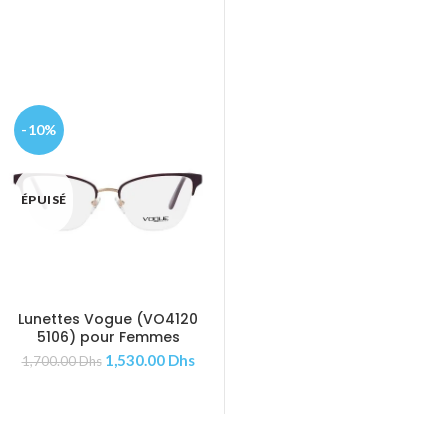
-10%
-10%
ÉPUISÉ
ÉPUISÉ
Lunettes Vogue (VO4120
Lunettes Vogue (VO4024
AJOUTER AU PANIER
AJOUTER AU PANIER
5106) pour Femmes
352) pour Femmes
1,530.00
Dhs
1,620.00
Dhs
1,700.00
Dhs
1,800.00
Dhs