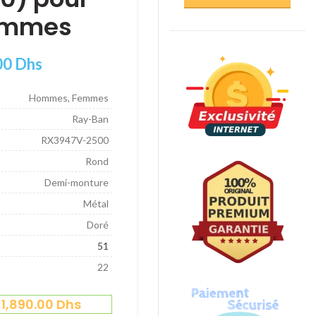
ommes
00
Dhs
Hommes, Femmes
Ray-Ban
RX3947V-2500
Rond
Demi-monture
Métal
Doré
51
22
=
1,890.00
Dhs