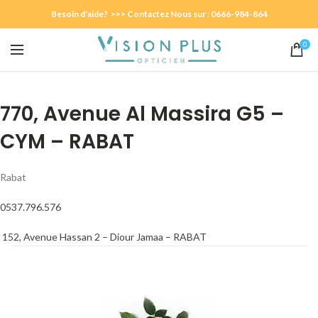
Besoin d'aide? >>> Contactez Nous sur : 0666-984-864
0
770, Avenue Al Massira G5 –
CYM – RABAT
Rabat
0537.796.576
Navigation
Article
152, Avenue Hassan 2 – Diour Jamaa – RABAT
précédent :
de
l’article