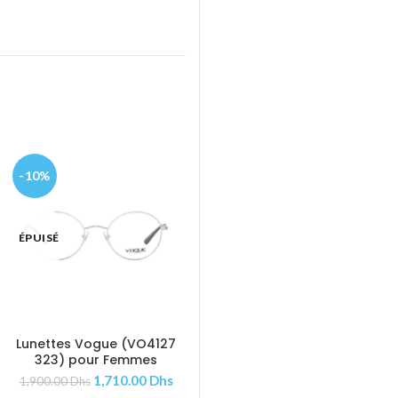
-10%
-10%
Lunettes Ray-Ban (RX5362-
AJOUTER AU PANIER
5912) pour Femmes
1,620.00
Dhs
1,800.00
Dhs
ÉPUISÉ
Lunettes Vogue (VO4127
AJOUTER AU PANIER
323) pour Femmes
1,710.00
Dhs
1,900.00
Dhs