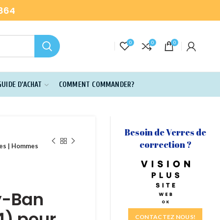
-864
0
0
0
GUIDE D’ACHAT
COMMENT COMMANDER?
Besoin de Verres de
correction ?
es | Hommes
y-Ban
) pour
CONTACTEZ NOUS!