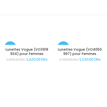
-10%
-10%
Lunettes Vogue (VO3918
Lunettes Vogue (VO4050
AJOUTER AU PANIER
AJOUTER AU PANIER
934) pour Femmes
997) pour Femmes
1,620.00
Dhs
1,530.00
Dhs
1,800.00
Dhs
1,700.00
Dhs
ÉPUISÉ