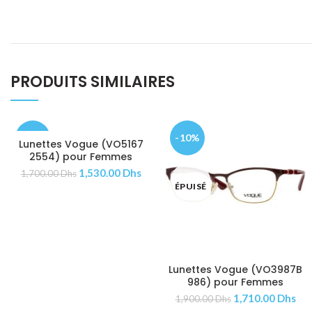
PRODUITS SIMILAIRES
-10%
-10%
Lunettes Vogue (VO5167
AJOUTER AU PANIER
2554) pour Femmes
1,530.00
Dhs
1,700.00
Dhs
ÉPUISÉ
ÉPUISÉ
Lunettes Vogue (VO3987B
AJOUTER AU PANIER
986) pour Femmes
1,710.00
Dhs
1,900.00
Dhs