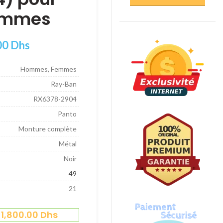
ommes
00
Dhs
Hommes, Femmes
Ray-Ban
RX6378-2904
Panto
Monture complète
Métal
Noir
49
21
=
1,800.00
Dhs