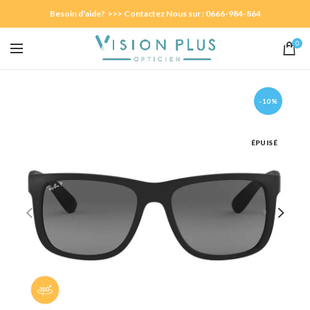
Besoin d'aide? >>> Contactez Nous sur : 0666-984-864
0
-10%
ÉPUISÉ
Panorama 360