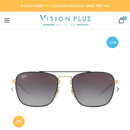
Besoin d'aide? >>> Contactez Nous sur : 0666-984-864
0
-10%
Panorama 360