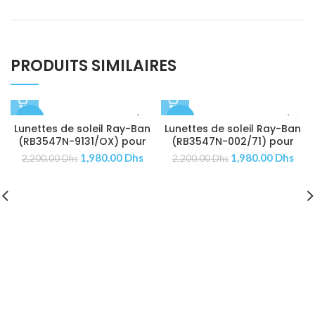
PRODUITS SIMILAIRES
-10%
-10%
Lunettes de soleil Ray-Ban
Lunettes de soleil Ray-Ban
(RB3547N-9131/OX) pour
(RB3547N-002/71) pour
Femmes
Hommes
1,980.00
Dhs
1,980.00
Dhs
2,200.00
Dhs
2,200.00
Dhs
ÉPUISÉ