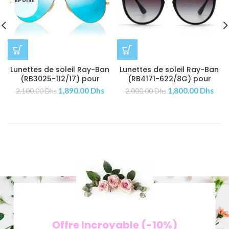
ÉPUISÉ
Lunettes de soleil Ray-Ban
Lunettes de soleil Ray-Ban
(RB3025-112/17) pour
(RB4171-622/8G) pour
Femmes | Hommes
Femmes | Hommes
1,890.00
Dhs
1,800.00
Dhs
2,100.00
Dhs
2,000.00
Dhs
Offre Incroyable (-10%)