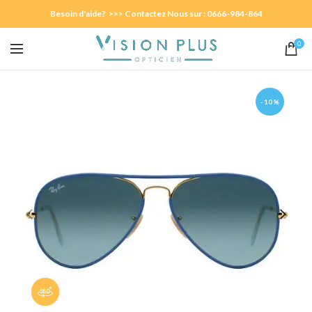
Besoin d'aide? >>> Contactez Nous sur : 0666-984-864
0
-10%
Panorama 360