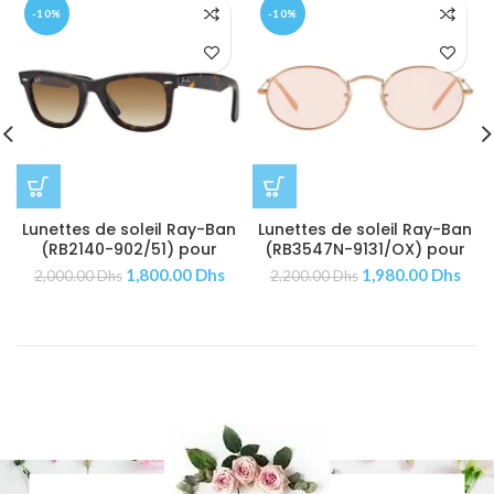
-10%
-10%
Lunettes de soleil Ray-Ban
Lunettes de soleil Ray-Ban
(RB2140-902/51) pour
(RB3547N-9131/OX) pour
Femmes | Hommes
Femmes
1,800.00
Dhs
1,980.00
Dhs
2,000.00
Dhs
2,200.00
Dhs