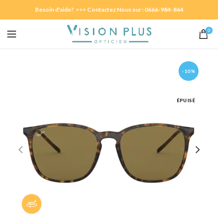
Besoin d'aide? >>> Contactez Nous sur : 0666-984-864
0
-10%
ÉPUISÉ
Panorama 360