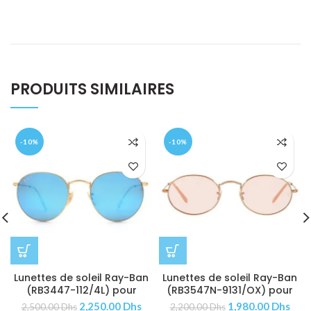
PRODUITS SIMILAIRES
-10%
-10%
Lunettes de soleil Ray-Ban
Lunettes de soleil Ray-Ban
(RB3447-112/4L) pour
(RB3547N-9131/OX) pour
Hommes
Femmes
2,250.00
Dhs
1,980.00
Dhs
2,500.00
Dhs
2,200.00
Dhs