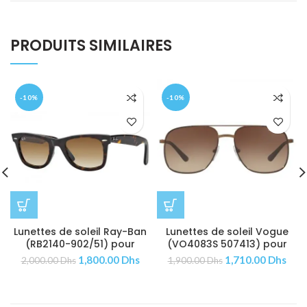
PRODUITS SIMILAIRES
-10%
-10%
Lunettes de soleil Ray-Ban
Lunettes de soleil Vogue
(RB2140-902/51) pour
(VO4083S 507413) pour
Femmes | Hommes
Femmes | Hommes
1,800.00
Dhs
1,710.00
Dhs
2,000.00
Dhs
1,900.00
Dhs