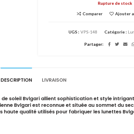
Rupture de stock
Comparer
Ajouter a
UGS :
VPS-148
Catégorie :
Lun
Partager
DESCRIPTION
LIVRAISON
e soleil Bvlgari allient sophistication et style intrigan
enne Bvlgari est reconnue et située au sommet du secte
 haute qualité utilisés pour fabriquer les lunettes Bvl