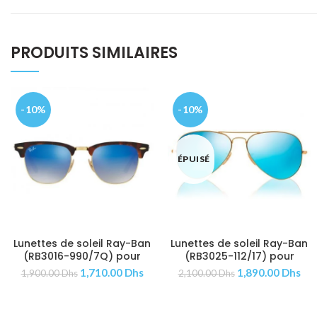
PRODUITS SIMILAIRES
-10%
-10%
ÉPUISÉ
Lunettes de soleil Ray-Ban
Lunettes de soleil Ray-Ban
AJOUTER AU PANIER
AJOUTER AU PANIER
(RB3016-990/7Q) pour
(RB3025-112/17) pour
Femmes | Hommes
Femmes | Hommes
1,710.00
Dhs
1,890.00
Dhs
1,900.00
Dhs
2,100.00
Dhs