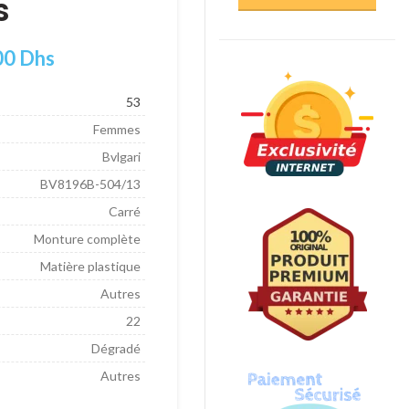
s
00
Dhs
53
Femmes
Bvlgari
BV8196B-504/13
Carré
Monture complète
Matière plastique
Autres
22
Dégradé
Autres