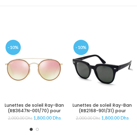
-10%
-10%
Lunettes de soleil Ray-Ban
Lunettes de soleil Ray-Ban
AJOUTER AU PANIER
AJOUTER AU PANIER
(RB3647N-001/70) pour
(RB2168-901/31) pour
Femmes
Femmes
1,800.00
Dhs
1,800.00
Dhs
2,000.00
Dhs
2,000.00
Dhs