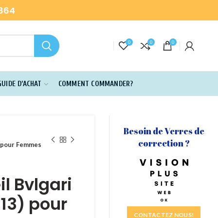
-864
0
0
0
GUIDE D’ACHAT
COMMENT COMMANDER?
Besoin de Verres de
correction ?
) pour Femmes
il Bvlgari
13) pour
CONTACTEZ NOUS!