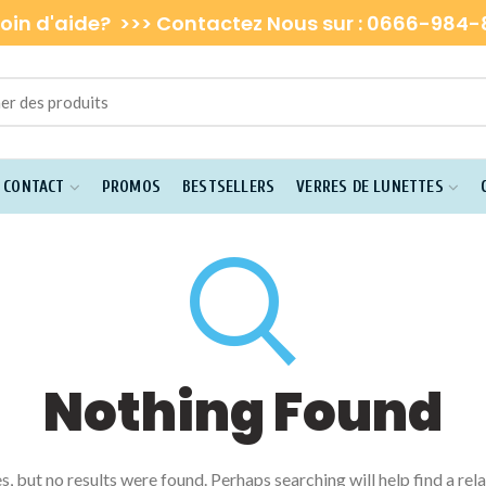
oin d'aide? >>> Contactez Nous sur : 0666-984
E CONTACT
PROMOS
BESTSELLERS
VERRES DE LUNETTES
Nothing Found
, but no results were found. Perhaps searching will help find a rel