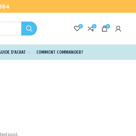
-864
0
0
0
GUIDE D’ACHAT
COMMENT COMMANDER?
ated post.